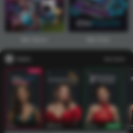
1
2
3
4
5
6
7
8
9
10
11
12
13
14
15
Main Sports+
Main Poker
Casino
Lihat semua
53
201
267
53
IDNLIVE
PragmaticPlay
Evolution
IDNLI