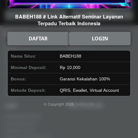
Main Lotto
Main Fishing
BABEH188 # Link Alternatif Seminar Layanan
Terpadu Terbaik Indonesia
Quick Links
BABEH188
DAFTAR
LOGIN
Beranda
Tentang Kami
Sports+
Footer
Nama Situs:
BABEH188
Slots
Contact
Casino
Deposit
Minimal Deposit:
Rp 10,000
Poker
Withdraw
Bonus:
Garansi Kekalahan 100%
Lotto
Referral
Arcade
Leaderboard
Metode Deposit:
QRIS, Ewallet, Virtual Account
Fishing
© Copyright 2026
BABEH188
Legal
Stay Connected
Responsible Gaming
Syarat &Ketentuan
Kebijakan Privasi
Referral Syarat &Ketentuan