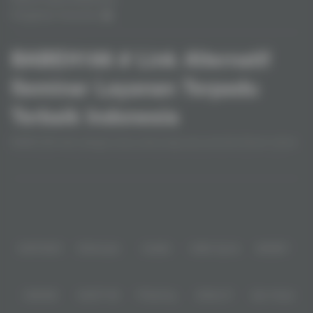
Pengaduan Konsumen
BABEH188 # Link Alternatif
Seminar Layanan Terpadu
Terbaik Indonesia
BABEH188 hadir sebagai solusi utama bagi para pencinta hiburan daring
yang sedang mencari link website resmi Indo Togel login dengan akses
yang stabil, aman, dan bebas blokir setiap harinya. Sebagai platform daftar
Baca lebih
online terpercaya yang telah memiliki reputasi solid, situs ini menjamin
perlindungan data privasi setiap member yang melakukan pendaftaran
Partner
melalui link alternatif Indo Togel terbaru. Dengan sistem navigasi yang
responsif, Anda dapat melakukan login website resmi Indo Togel melalui
perangkat mobile maupun desktop secara lancar untuk menikmati
berbagai layanan unggulan yang disediakan. Komitmen kami sebagai
IDNPOKER
IDNArcade
UboBet
SABA Sports
SBOBET
penyedia layanan daftar Indo Togel online terpercaya di Indonesia
dibuktikan dengan proses transaksi deposit dan withdraw yang super
cepat, transparan, serta didukung oleh layanan pelanggan 24 jam penuh.
Jangan lewatkan kesempatan untuk bergabung di ekosistem website resmi
CMD368
NSOFT 88
TFGaming
IDNSLOT
Spin Royal
Indo Togel yang orisinal, di mana keamanan akses login dan daftar online
menjadi prioritas utama demi memberikan pengalaman bermain yang