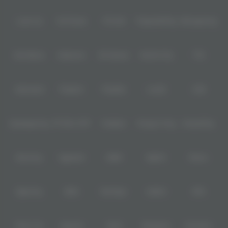
berkualitas dan profesional bagi seluruh pengguna.
Level Up
Fat Panda
PG Soft
PragmaticPlay
Microgaming
Slot Mania
Habanero
5G Games
Nolimit City
TTG
Askmeslot
Playtech
PlayStar
Live22
CQ9
Spadegaming
PP 98% RTP
FastSpin
Penguin King
SimplePlay
Booming
Yggdrasil
GMW
BigPot
Reevo
Bgaming
BNG
RedTiger
NetEnt
BTG
Play'n Go
Apparat
Nsoft
Minigame
Evolution